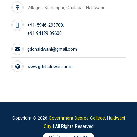
Village - Kishanpur, Gaulapar, Haldwani
+91-5946-293700
,
+91 94129 09600
gdchaldwani@gmail.com
www.gdchaldwani.ac.in
Copyright ©
2026
Government Degree College, Haldwani
City
| All Rights Reserved